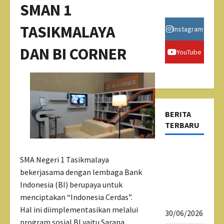
SMAN 1
TASIKMALAYA
Instagram
DAN BI CORNER
YouTube
BERITA
TERBARU
Psikotes
SMA Negeri 1 Tasikmalaya
Siswa
bekerjasama dengan lembaga Bank
Kelas X
Indonesia (BI) berupaya untuk
SMAN 1
menciptakan “Indonesia Cerdas”.
Tasikmalaya
Hal ini diimplementasikan melalui
30/06/2026
program sosial BI yaitu Sarana