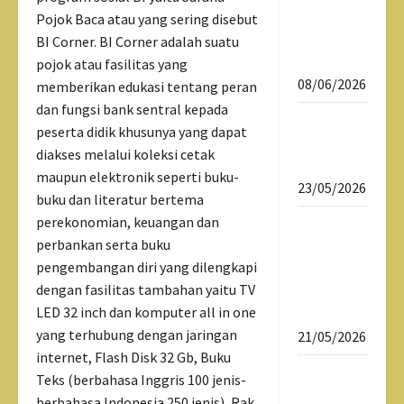
Daftar
Pojok Baca atau yang sering disebut
Ulang
BI Corner. BI Corner adalah suatu
SPMB 2026
pojok atau fasilitas yang
08/06/2026
memberikan edukasi tentang peran
dan fungsi bank sentral kepada
Download
peserta didik khusunya yang dapat
Dokumen
diakses melalui koleksi cetak
SPMB 2026
maupun elektronik seperti buku-
23/05/2026
buku dan literatur bertema
perekonomian, keuangan dan
SPMB 2026
perbankan serta buku
Sekolah
pengembangan diri yang dilengkapi
Maung
dengan fasilitas tambahan yaitu TV
SMAN 1
LED 32 inch dan komputer all in one
Tasikmalaya
yang terhubung dengan jaringan
21/05/2026
internet, Flash Disk 32 Gb, Buku
Sekolah
Teks (berbahasa Inggris 100 jenis-
Maung
berbahasa Indonesia 250 jenis), Rak