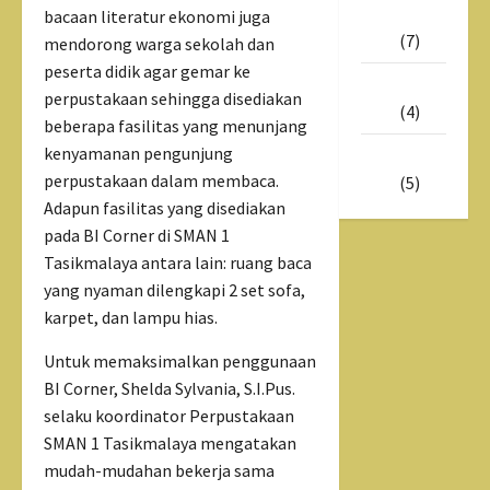
Mei
bacaan literatur ekonomi juga
2025
(7)
mendorong warga sekolah dan
peserta didik agar gemar ke
Maret
perpustakaan sehingga disediakan
2025
(4)
beberapa fasilitas yang menunjang
kenyamanan pengunjung
Februari
perpustakaan dalam membaca.
2025
(5)
Adapun fasilitas yang disediakan
pada BI Corner di SMAN 1
Tasikmalaya antara lain: ruang baca
yang nyaman dilengkapi 2 set sofa,
karpet, dan lampu hias.
Untuk memaksimalkan penggunaan
BI Corner, Shelda Sylvania, S.I.Pus.
selaku koordinator Perpustakaan
SMAN 1 Tasikmalaya mengatakan
mudah-mudahan bekerja sama