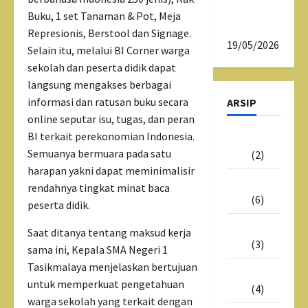
SMAN 1
Buku, 1 set Tanaman & Pot, Meja
Tasikmalaya
Represionis, Berstool dan Signage.
19/05/2026
Selain itu, melalui BI Corner warga
sekolah dan peserta didik dapat
langsung mengakses berbagai
informasi dan ratusan buku secara
ARSIP
online seputar isu, tugas, dan peran
BI terkait perekonomian Indonesia.
Juni
Semuanya bermuara pada satu
2026
(2)
harapan yakni dapat meminimalisir
Mei
rendahnya tingkat minat baca
2026
(6)
peserta didik.
Juli
Saat ditanya tentang maksud kerja
2025
(3)
sama ini, Kepala SMA Negeri 1
Tasikmalaya menjelaskan bertujuan
Juni
untuk memperkuat pengetahuan
2025
(4)
warga sekolah yang terkait dengan