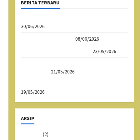
BERITA TERBARU
Psikotes Siswa Kelas X SMAN 1 Tasikmalaya
30/06/2026
Daftar Ulang SPMB 2026
08/06/2026
Download Dokumen SPMB 2026
23/05/2026
SPMB 2026 Sekolah Maung SMAN 1
Tasikmalaya
21/05/2026
Sekolah Maung SMAN 1 Tasikmalaya
19/05/2026
ARSIP
Juni 2026
(2)