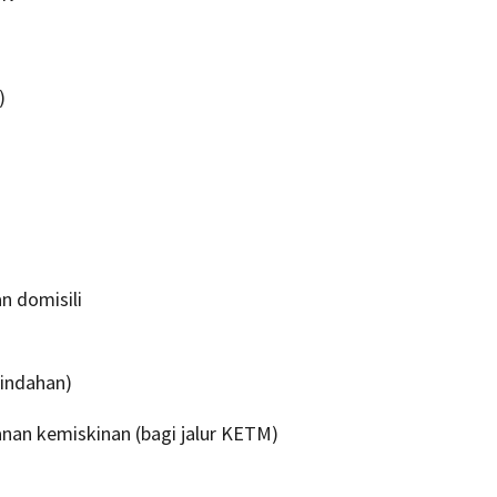
)
n domisili
)
pindahan)
nan kemiskinan (bagi jalur KETM)