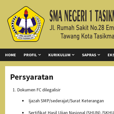
Skip
to
content
HOME
PROFIL
KURIKULUM
SAPRAS
EK
Persyaratan
Dokumen FC dilegalisir
Ijazah SMP/sederajat/Surat Keterangan
Sertifikat Hasil Ujian Nasional (SHUN) /SKH