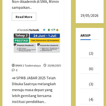
Non-Akademik di SMA, Mimin
SMAN 1
sampaikan...
Tasikmalaya
19/05/2026
Read
Read More
more
about
Pelaksanaan
Test
Terstandar
ARSIP
Juni
2026
(2)
SMPB 2025 Tahap 2
Mei
SMAN 1 Tasikmalaya
20/06/2025
2026
(6)
0
📣 SPMB JABAR 2025 Telah
Juli
Dibuka Saatnya melangkah
2025
(3)
menuju masa depan yang
Juni
lebih gemilang bersama
2025
(4)
institusi pendidikan...