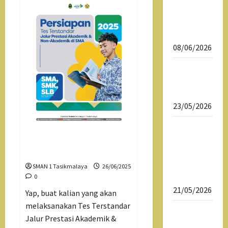
MPLS
Daftar
Ulang
SPMB 2026
08/06/2026
Download
Dokumen
SPMB 2026
23/05/2026
SPMB 2026
Sekolah
Pelaksanaan Test
Maung
Terstandar
SMAN 1
SMAN 1 Tasikmalaya
26/06/2025
Tasikmalaya
0
21/05/2026
Yap, buat kalian yang akan
melaksanakan Tes Terstandar
Sekolah
Jalur Prestasi Akademik &
Maung