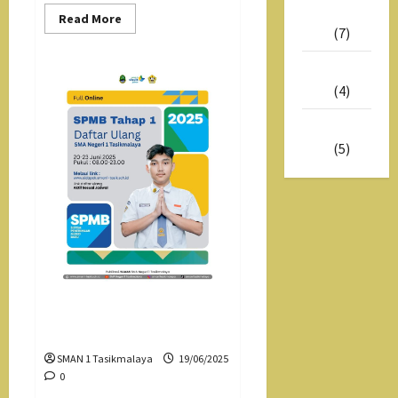
Mei
Read
Read More
more
2025
(7)
about
SMPB
2025
Maret
Tahap
2025
(4)
2
Februari
2025
(5)
Daftar Ulang SPMB 2025
Tahap 1
SMAN 1 Tasikmalaya
19/06/2025
0