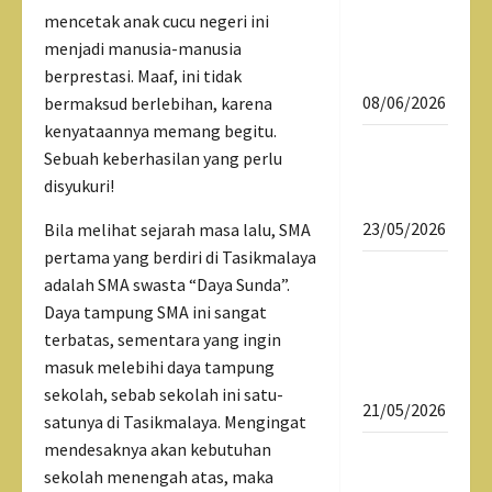
Daftar
mencetak anak cucu negeri ini
Ulang
menjadi manusia-manusia
SPMB 2026
berprestasi. Maaf, ini tidak
08/06/2026
bermaksud berlebihan, karena
kenyataannya memang begitu.
Download
Sebuah keberhasilan yang perlu
Dokumen
disyukuri!
SPMB 2026
23/05/2026
Bila melihat sejarah masa lalu, SMA
pertama yang berdiri di Tasikmalaya
SPMB 2026
adalah SMA swasta “Daya Sunda”.
Sekolah
Daya tampung SMA ini sangat
Maung
terbatas, sementara yang ingin
SMAN 1
masuk melebihi daya tampung
Tasikmalaya
sekolah, sebab sekolah ini satu-
21/05/2026
satunya di Tasikmalaya. Mengingat
mendesaknya akan kebutuhan
Sekolah
sekolah menengah atas, maka
Maung