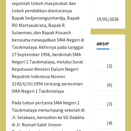
sejumlah tokoh masyarakat dan
SMAN 1
tokoh pendidikan diantaranya:
Tasikmalaya
Bapak Sedjamangunhardja, Bapak
19/05/2026
RO Martasubrata, Bapak R.
Sulaeman, dan Bapak Kosasih
berusaha mewujudkan SMA Negeri di
ARSIP
Tasikmalaya. Akhirnya pada tanggal
17 September 1956, berdirilah SMA
Juni
Negeri 1 Tasikmalaya, melalui Surat
2026
(2)
Keputusan Menteri Dalam Negeri
Republik Indonesia Nomor
Mei
3142/G/III/1956 tentang peresmian
2026
(6)
SMA Negeri 1 Tasikmalaya.
Juli
Pada tahun pertama SMA Negeri 1
2025
(3)
Tasikmalaya menumpang sekolah di
Juni
Jl. Selakaso, kemudian ke SD Dadaha
2025
(4)
di Jl. Rumah Sakit Umum