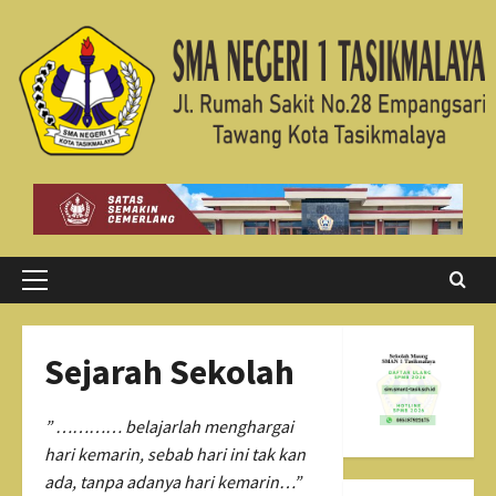
Skip
to
content
Primary
Menu
Sejarah Sekolah
”
………… belajarlah
menghargai
hari kemarin, sebab hari ini tak kan
ada, tanpa adanya hari kemarin…”