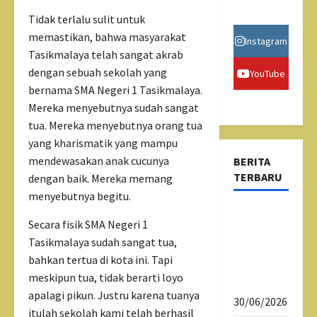
Tidak terlalu sulit untuk
memastikan, bahwa masyarakat
Instagram
Tasikmalaya telah sangat akrab
dengan sebuah sekolah yang
YouTube
bernama SMA Negeri 1 Tasikmalaya.
Mereka menyebutnya sudah sangat
tua. Mereka menyebutnya orang tua
yang kharismatik yang mampu
mendewasakan anak cucunya
BERITA
TERBARU
dengan baik. Mereka memang
menyebutnya begitu.
Psikotes
Secara fisik SMA Negeri 1
Siswa
Tasikmalaya sudah sangat tua,
Kelas X
bahkan tertua di kota ini. Tapi
SMAN 1
meskipun tua, tidak berarti loyo
Tasikmalaya
apalagi pikun. Justru karena tuanya
30/06/2026
itulah sekolah kami telah berhasil