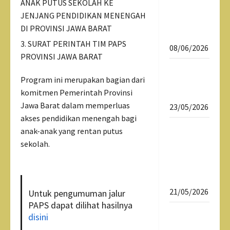
ANAK PUTUS SEKOLAH KE
Daftar
JENJANG PENDIDIKAN MENENGAH
Ulang
DI PROVINSI JAWA BARAT
SPMB 2026
SURAT PERINTAH TIM PAPS
08/06/2026
PROVINSI JAWA BARAT
Download
Program ini merupakan bagian dari
Dokumen
komitmen Pemerintah Provinsi
SPMB 2026
Jawa Barat dalam memperluas
23/05/2026
akses pendidikan menengah bagi
SPMB 2026
anak-anak yang rentan putus
Sekolah
sekolah.
Maung
SMAN 1
Tasikmalaya
21/05/2026
Untuk pengumuman jalur
PAPS dapat dilihat hasilnya
Sekolah
disini
Maung