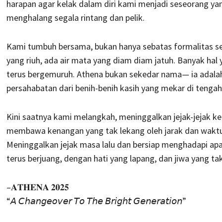
harapan agar kelak dalam diri kami menjadi seseorang ya
menghalang segala rintang dan pelik.
Kami tumbuh bersama, bukan hanya sebatas formalitas seba
yang riuh, ada air mata yang diam diam jatuh. Banyak ha
terus bergemuruh. Athena bukan sekedar nama— ia adalah
persahabatan dari benih-benih kasih yang mekar di tengah
Kini saatnya kami melangkah, meninggalkan jejak-jejak kec
membawa kenangan yang tak lekang oleh jarak dan waktu
Meninggalkan jejak masa lalu dan bersiap menghadapi ap
terus berjuang, dengan hati yang lapang, dan jiwa yang t
–𝐀𝐓𝐇𝐄𝐍𝐀 𝟐𝟎𝟐𝟓
“𝘈 𝘊𝘩𝘢𝘯𝘨𝘦𝘰𝘷𝘦𝘳 𝘛𝘰 𝘛𝘩𝘦 𝘉𝘳𝘪𝘨𝘩𝘵 𝘎𝘦𝘯𝘦𝘳𝘢𝘵𝘪𝘰𝘯”