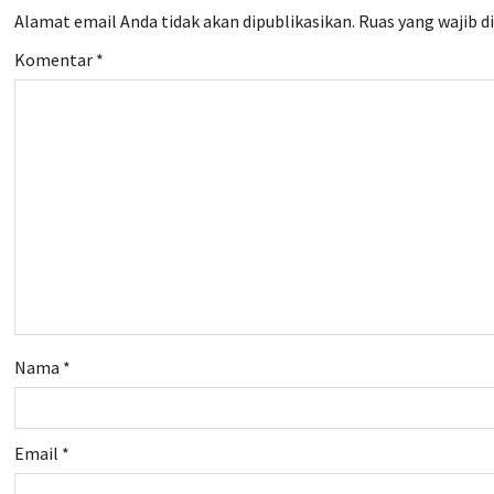
a
Alamat email Anda tidak akan dipublikasikan.
Ruas yang wajib d
v
Komentar
*
i
g
a
t
i
o
Nama
*
n
Email
*