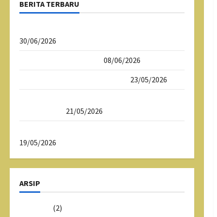
BERITA TERBARU
Psikotes Siswa Kelas X SMAN 1 Tasikmalaya
30/06/2026
Daftar Ulang SPMB 2026
08/06/2026
Download Dokumen SPMB 2026
23/05/2026
SPMB 2026 Sekolah Maung SMAN 1
Tasikmalaya
21/05/2026
Sekolah Maung SMAN 1 Tasikmalaya
19/05/2026
ARSIP
Juni 2026
(2)