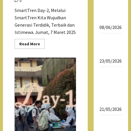
0
Daftar
SmartTren Day-2, Melalui
Ulang
SmartTren Kita Wujudkan
SPMB 2026
Generasi Terdidik, Terbaik dan
08/06/2026
Istimewa. Jumat, 7 Maret 2025
Download
Read
Read More
Dokumen
more
about
SPMB 2026
Smartren
Hari
23/05/2026
Ke
2
SPMB 2026
Sekolah
Maung
SMAN 1
Tasikmalaya
21/05/2026
Sekolah
Maung