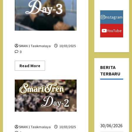
Instagram
YouTube
Smartren Hari Ke 3
SMAN 1 Tasikmalaya
10/03/2025
0
Read
Read More
BERITA
more
TERBARU
about
Smartren
Hari
Ke
Psikotes
3
Siswa
Kelas X
SMAN 1
Tasikmalaya
Smartren Hari Ke 2
30/06/2026
SMAN 1 Tasikmalaya
10/03/2025