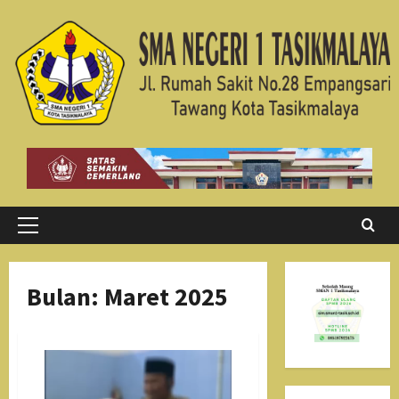
Skip
to
content
Primary
Menu
Bulan:
Maret 2025