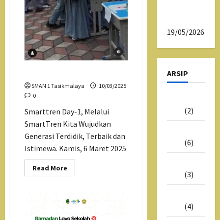
SMAN 1
Tasikmalaya
19/05/2026
ARSIP
Smartren Hari Ke 1
SMAN 1 Tasikmalaya
10/03/2025
0
Juni
2026
(2)
Smarttren Day-1, Melalui
SmartTren Kita Wujudkan
Mei
Generasi Terdidik, Terbaik dan
2026
(6)
Istimewa. Kamis, 6 Maret 2025
Juli
Read
Read More
2025
(3)
more
about
Smartren
Juni
Hari
Ke
2025
(4)
1