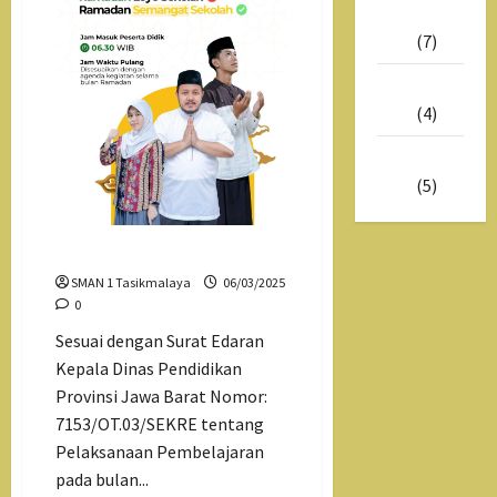
Mei
2025
(7)
Maret
2025
(4)
Februari
2025
(5)
Hari Pertama Smartren
SMAN 1 Tasikmalaya
06/03/2025
0
Sesuai dengan Surat Edaran
Kepala Dinas Pendidikan
Provinsi Jawa Barat Nomor:
7153/OT.03/SEKRE tentang
Pelaksanaan Pembelajaran
pada bulan...