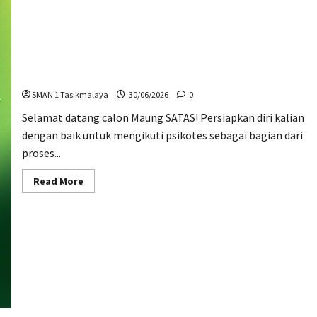
Psikotes Siswa Kelas X SMAN 1 Tasikmalaya
SMAN 1 Tasikmalaya
30/06/2026
0
Selamat datang calon Maung SATAS! Persiapkan diri kalian
dengan baik untuk mengikuti psikotes sebagai bagian dari
proses...
Read
Read More
more
about
Psikotes
Siswa
Kelas
X
SMAN
1
Tasikmalaya