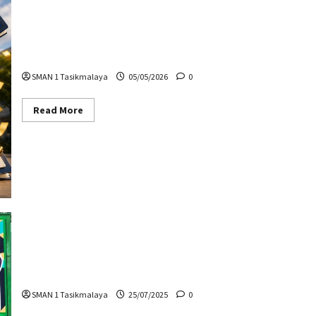
Pembagian Rapor
SMAN 1 Tasikmalaya
05/05/2026
0
Read
Read More
more
about
Pembagian
Rapor
Pancawaluya
SMAN 1 Tasikmalaya
25/07/2025
0