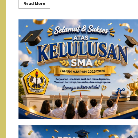
Read
Read More
more
about
Paturay
Tineung
Purna
Siswa
2026