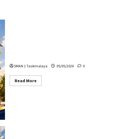
Kelulusan
SMAN 1 Tasikmalaya
05/05/2026
0
Read
Read More
more
about
Kelulusan