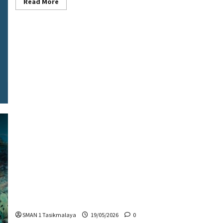
Read
Read More
more
about
Download
Dokumen
SPMB
2026
Sekolah Maung SMAN 1 Tasikmalaya
SMAN 1 Tasikmalaya
19/05/2026
0