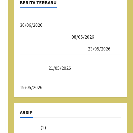
BERITA TERBARU
Psikotes Siswa Kelas X SMAN 1 Tasikmalaya
30/06/2026
Daftar Ulang SPMB 2026
08/06/2026
Download Dokumen SPMB 2026
23/05/2026
SPMB 2026 Sekolah Maung SMAN 1
Tasikmalaya
21/05/2026
Sekolah Maung SMAN 1 Tasikmalaya
19/05/2026
ARSIP
Juni 2026
(2)