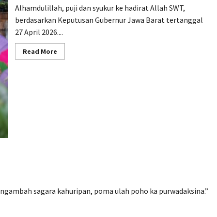
Alhamdulillah, puji dan syukur ke hadirat Allah SWT,
berdasarkan Keputusan Gubernur Jawa Barat tertanggal
27 April 2026....
Read
Read More
more
about
Sekolah
Maung
SMAN
1
Tasikmalaya
g ngambah sagara kahuripan, poma ulah poho ka purwadaksina.”