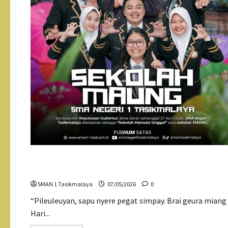
Paturay Tineung Purna Siswa 2026
SMAN 1 Tasikmalaya
07/05/2026
0
“Pileuleuyan, sapu nyere pegat simpay. Brai geura mian
Hari...