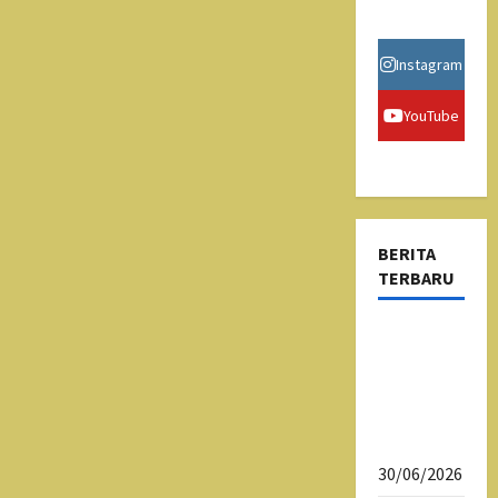
Instagram
YouTube
BERITA
TERBARU
Psikotes
Siswa
Kelas X
SMAN 1
Tasikmalaya
30/06/2026