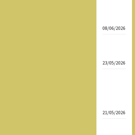
Daftar
Ulang
SPMB 2026
08/06/2026
Download
Dokumen
SPMB 2026
23/05/2026
SPMB 2026
Sekolah
Maung
SMAN 1
Tasikmalaya
21/05/2026
Sekolah
Maung